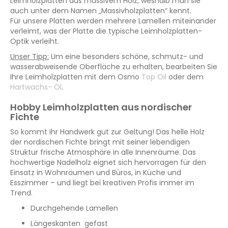
Leimholzplatten aus massivem Holz, weshalb man sie
auch unter dem Namen „Massivholzplatten“ kennt.
Für unsere Platten werden mehrere Lamellen miteinander
verleimt, was der Platte die typische Leimholzplatten-
Optik verleiht.
Unser Tipp:
Um eine besonders schöne, schmutz- und
wasserabweisende Oberfläche zu erhalten, bearbeiten Sie
Ihre Leimholzplatten mit dem Osmo
Top Oil
oder dem
Hartwachs- Öl
.
Hobby Leimholzplatten aus nordischer
Fichte
So kommt ihr Handwerk gut zur Geltung! Das helle Holz
der nordischen Fichte bringt mit seiner lebendigen
Struktur frische Atmosphäre in alle Innenräume. Das
hochwertige Nadelholz eignet sich hervorragen für den
Einsatz in Wohnräumen und Büros, in Küche und
Esszimmer – und liegt bei kreativen Profis immer im
Trend.
Durchgehende Lamellen
Längeskanten gefast