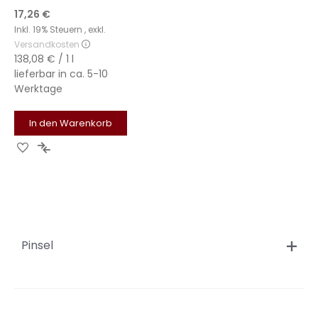
17,26 €
Inkl. 19% Steuern
,
exkl.
Versandkosten
138,08 €
/ 1 l
lieferbar in
ca. 5-10
Werktage
In den Warenkorb
Zur
Zur
Wunschliste
Vergleichsliste
hinzufügen
hinzufügen
Pinsel