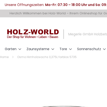
Unsere Öffnungszeiten:
Mo-Fr: 07:30 – 18:00 Uhr und Sa: 09
Direkt
Herzlich Willkommen bei Holz-World – Ihrem Onlineshop für 
zum
Inhalt
Megerle GmbH Holzbet
Garten
Zaunsysteme
Tore
Sonnenschutz
Home
Osmo Hirnholzwachs 0,375L farblos 5735
Zum
Ende
der
Bildergalerie
springen