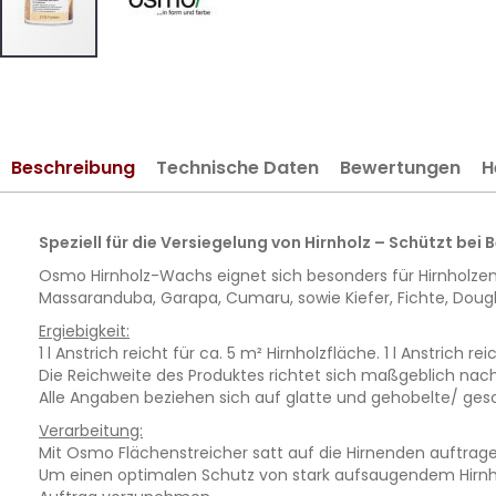
Zum
Anfang
der
Bildergalerie
Beschreibung
Technische Daten
Bewertungen
H
springen
Speziell für die Versiegelung von Hirnholz – Schützt bei 
Osmo Hirnholz-Wachs eignet sich besonders für Hirnholzen
Massaranduba, Garapa, Cumaru, sowie Kiefer, Fichte, Dougl
Ergiebigkeit:
1 l Anstrich reicht für ca. 5 m² Hirnholzfläche. 1 l Anstrich 
Die Reichweite des Produktes richtet sich maßgeblich nac
Alle Angaben beziehen sich auf glatte und gehobelte/ ge
Verarbeitung:
Mit Osmo Flächenstreicher satt auf die Hirnenden auftrage
Um einen optimalen Schutz von stark aufsaugendem Hirnhol