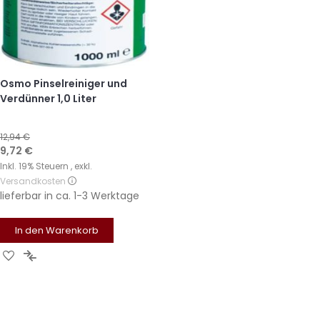
Osmo Pinselreiniger und
Verdünner 1,0 Liter
12,94 €
Sonderangebot
9,72 €
Inkl. 19% Steuern
,
exkl.
Versandkosten
lieferbar in
ca. 1-3 Werktage
In den Warenkorb
Zur
Zur
Wunschliste
Vergleichsliste
hinzufügen
hinzufügen