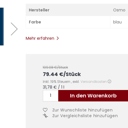
Hersteller
Osmo
Farbe
blau
Mehr erfahren
109.08
€/Stück
79.44
€
/Stück
Inkl. 19% Steuern
,
exkl.
Versandkosten
31,78 €
/ 1 l
In den Warenkorb
Zur Wunschliste hinzufügen
Zur Vergleichsliste hinzufügen