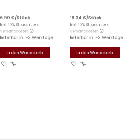
6.90
€
/Stück
18.34
€
/Stück
Inkl. 19% Steuern
,
exkl.
Inkl. 19% Steuern
,
exkl.
Versandkosten
Versandkosten
lieferbar in
1-3 Werktage
lieferbar in
1-3 Werktage
In den Warenkorb
In den Warenkorb
Zur
Zur
Zur
Zur
Wunschliste
Vergleichsliste
Wunschliste
Vergleichsliste
hinzufügen
hinzufügen
hinzufügen
hinzufügen