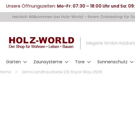
Unsere Öffnungszeiten:
Mo-Fr: 07:30 – 18:00 Uhr und Sa: 09
Direkt
Herzlich Willkommen bei Holz-World – Ihrem Onlineshop für 
zum
Inhalt
Megerle GmbH Holzbet
Garten
Zaunsysteme
Tore
Sonnenschutz
Home
Osmo Landhausfarbe 2,5L Royal-Blau 2506
Zum
Ende
der
Bildergalerie
springen