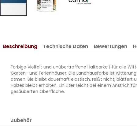
Zum
Anfang
der
Bildergalerie
Beschreibung
Technische Daten
Bewertungen
H
springen
Farbige Vielfalt und unübertroffene Haltbarkeit für alle W
Garten- und Ferienhäuser. Die Landhausfarbe ist witterungs
atmen. Sie bleibt dauerhaft elastisch, reißt nicht, blätter
Holzes bleibt erhalten. Ein Liter reicht bei einem Anstrich 
gesäuberten Oberfläche.
Zubehör