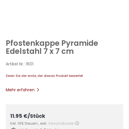
Zum
Anfang
Pfostenkappe Pyramide
der
Bildergalerie
Edelstahl 7 x 7 cm
springen
Artikel Nr.:
1601
Seien Sie der erste, der dieses Produkt bewertet
Mehr erfahren
11.95
€
/Stück
Inkl. 19% Steuern
,
exkl.
Versandkosten