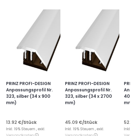
PRINZ PROFI-DESIGN
PRINZ PROFI-DESIGN
PRINZ
Anpassungsprofil Nr.
Anpassungsprofil Nr.
Anpas
323, silber (34 x 900
323, silber (34 x 2700
402, 
mm)
mm)
mm)
13.92
€
/Stück
45.09
€
/Stück
52.13
Inkl. 19% Steuern
,
exkl.
Inkl. 19% Steuern
,
exkl.
Inkl. 
Versandkosten
Versandkosten
Versa