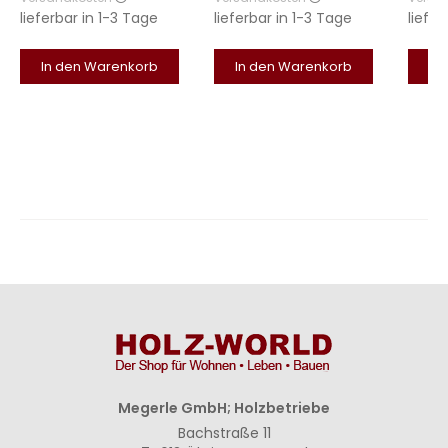
lieferbar in
1-3 Tage
lieferbar in
1-3 Tage
liefer
In den Warenkorb
In den Warenkorb
In
Megerle GmbH; Holzbetriebe
Bachstraße 11