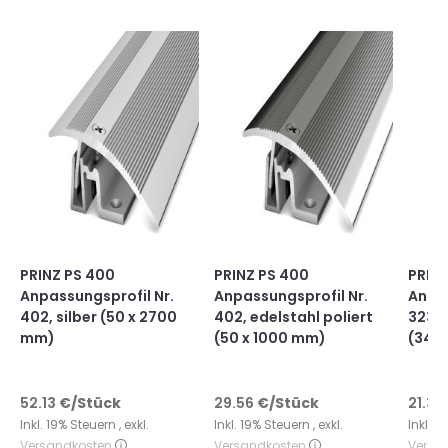
PRINZ PS 400
PRINZ PS 400
PRIN
Anpassungsprofil Nr.
Anpassungsprofil Nr.
Anpas
402, silber (50 x 2700
402, edelstahl poliert
323, 
mm)
(50 x 1000 mm)
(34 
52.13
€
/Stück
29.56
€
/Stück
21.33
Inkl. 19% Steuern
,
exkl.
Inkl. 19% Steuern
,
exkl.
Inkl. 
Versandkosten
Versandkosten
Versa