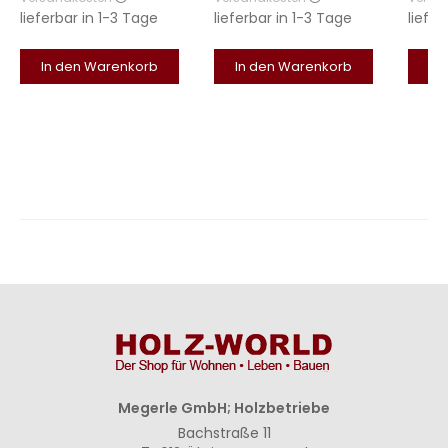
lieferbar in
1-3 Tage
lieferbar in
1-3 Tage
liefer
In den Warenkorb
In den Warenkorb
In
Megerle GmbH; Holzbetriebe
Bachstraße 11