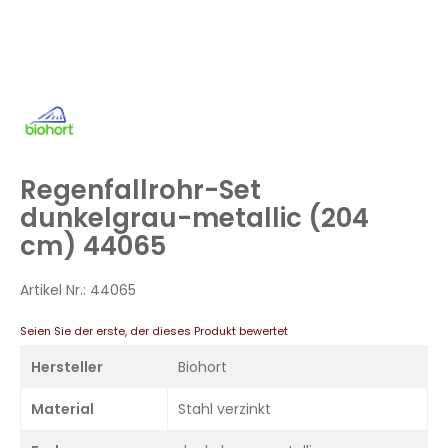
Zum
Anfang
der
Bildergalerie
Regenfallrohr-Set
springen
dunkelgrau-metallic (204
cm) 44065
Artikel Nr.:
44065
Seien Sie der erste, der dieses Produkt bewertet
Hersteller
Biohort
Material
Stahl verzinkt