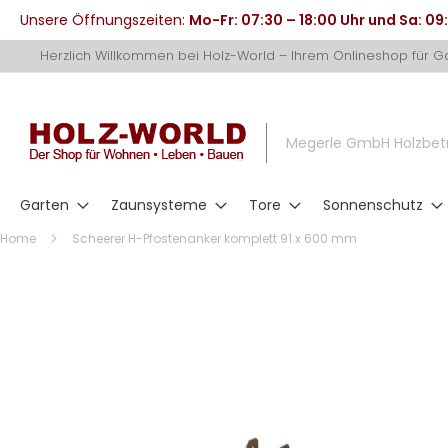
Unsere Öffnungszeiten:
Mo-Fr: 07:30 – 18:00 Uhr und Sa: 09
Direkt
Herzlich Willkommen bei Holz-World – Ihrem Onlineshop für 
zum
Inhalt
Megerle GmbH Holzbet
Garten
Zaunsysteme
Tore
Sonnenschutz
Home
Scheerer H-Pfostenanker komplett 91 x 600 mm
Zum
Ende
der
Bildergalerie
springen