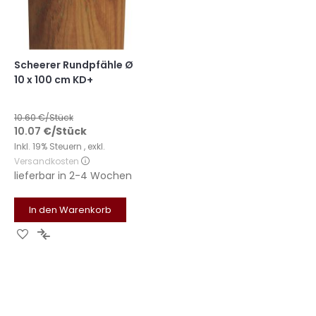
Scheerer Rundpfähle Ø
10 x 100 cm KD+
10.60
€/Stück
10.07
€
/Stück
Inkl. 19% Steuern
,
exkl.
Versandkosten
lieferbar in
2-4 Wochen
In den Warenkorb
Zur
Zur
Wunschliste
Vergleichsliste
hinzufügen
hinzufügen