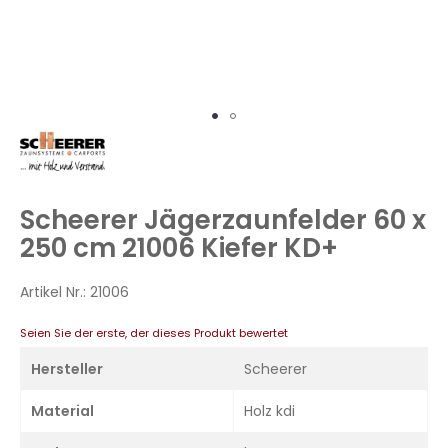
Zum
Anfang
der
Bildergalerie
Scheerer Jägerzaunfelder 60 x
springen
250 cm 21006 Kiefer KD+
Artikel Nr.:
21006
Seien Sie der erste, der dieses Produkt bewertet
Hersteller
Scheerer
Material
Holz kdi