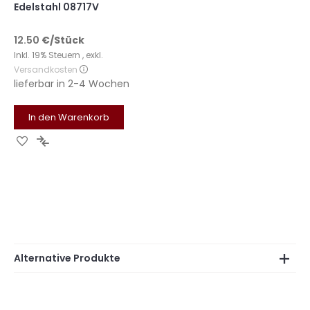
Edelstahl 08717V
12.50
€
/Stück
Inkl. 19% Steuern
,
exkl.
Versandkosten
lieferbar in
2-4 Wochen
In den Warenkorb
Zur
Zur
Wunschliste
Vergleichsliste
hinzufügen
hinzufügen
Alternative Produkte