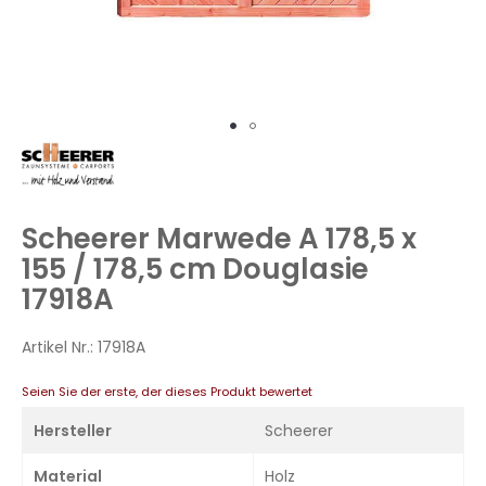
Zum
Anfang
der
Bildergalerie
Scheerer Marwede A 178,5 x
springen
155 / 178,5 cm Douglasie
17918A
Artikel Nr.:
17918A
Seien Sie der erste, der dieses Produkt bewertet
Hersteller
Scheerer
Material
Holz