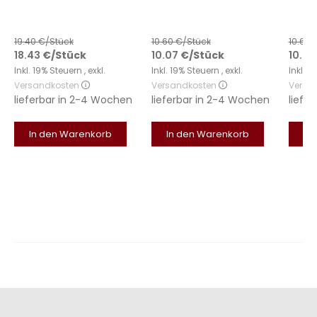
19.40
€/Stück
10.60
€/Stück
10.60
18.43
€
/Stück
10.07
€
/Stück
10.07
Inkl. 19% Steuern
,
exkl.
Inkl. 19% Steuern
,
exkl.
Inkl. 
Versandkosten
Versandkosten
Versa
lieferbar in
2-4 Wochen
lieferbar in
2-4 Wochen
liefer
In den Warenkorb
In den Warenkorb
In