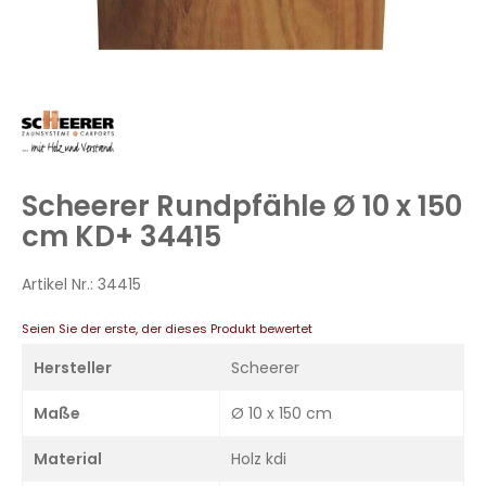
Zum
Anfang
der
Bildergalerie
Scheerer Rundpfähle Ø 10 x 150
springen
cm KD+ 34415
Artikel Nr.:
34415
Seien Sie der erste, der dieses Produkt bewertet
Hersteller
Scheerer
Maße
Ø 10 x 150 cm
Material
Holz kdi