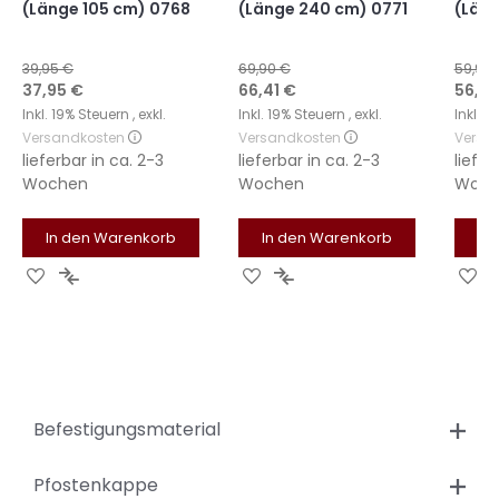
(Länge 105 cm) 0768
(Länge 240 cm) 0771
(Läng
39,95 €
69,90 €
59,90 
Sonderangebot
Sonderangebot
Sonde
37,95 €
66,41 €
56,91
Inkl. 19% Steuern
,
exkl.
Inkl. 19% Steuern
,
exkl.
Inkl. 
Versandkosten
Versandkosten
Versa
lieferbar in
ca. 2-3
lieferbar in
ca. 2-3
liefer
Wochen
Wochen
Woch
In den Warenkorb
In den Warenkorb
In
Zur
Zur
Zur
Zur
Zu
Wunschliste
Vergleichsliste
Wunschliste
Vergleichsliste
Wu
hinzufügen
hinzufügen
hinzufügen
hinzufügen
hi
Befestigungsmaterial
Pfostenkappe