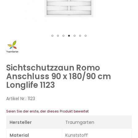
Zum
Anfang
der
Bildergalerie
Sichtschutzzaun Romo
springen
Anschluss 90 x 180/90 cm
Longlife 1123
Artikel Nr.:
1123
Seien Sie der erste, der dieses Produkt bewertet
Hersteller
Traumgarten
Material
Kunststoff