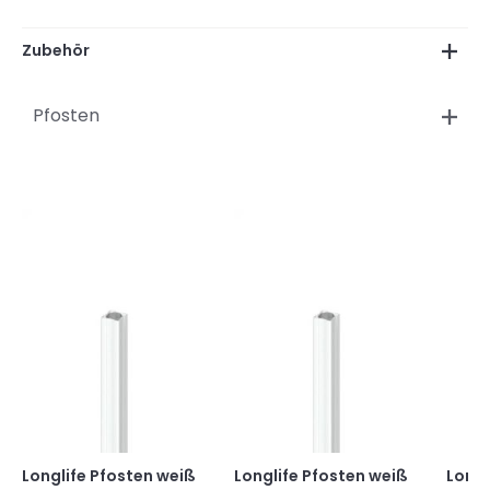
Zubehör
Pfosten
Longlife Pfosten weiß
Longlife Pfosten weiß
Longl