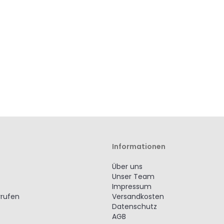
Wunschliste
Vergleichsliste
Wunschliste
Vergleichsliste
hinzufügen
hinzufügen
hinzufügen
hinzufügen
Informationen
Über uns
Unser Team
Impressum
rrufen
Versandkosten
Datenschutz
AGB