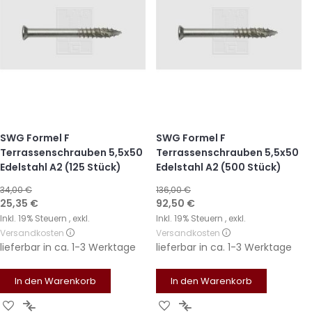
SWG Formel F
SWG Formel F
Terrassenschrauben 5,5x50
Terrassenschrauben 5,5x50
Edelstahl A2 (125 Stück)
Edelstahl A2 (500 Stück)
34,00 €
136,00 €
Sonderangebot
Sonderangebot
25,35 €
92,50 €
Inkl. 19% Steuern
,
exkl.
Inkl. 19% Steuern
,
exkl.
Versandkosten
Versandkosten
lieferbar in
ca. 1-3 Werktage
lieferbar in
ca. 1-3 Werktage
In den Warenkorb
In den Warenkorb
Zur
Zur
Zur
Zur