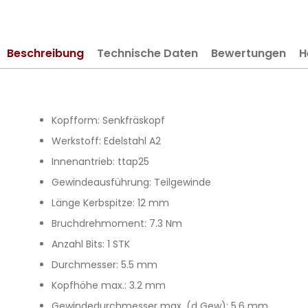
springen
Beschreibung
Technische Daten
Bewertungen
H
Kopfform: Senkfräskopf
Werkstoff: Edelstahl A2
Innenantrieb: ttap25
Gewindeausführung: Teilgewinde
Länge Kerbspitze: 12 mm
Bruchdrehmoment: 7.3 Nm
Anzahl Bits: 1 STK
Durchmesser: 5.5 mm
Kopfhöhe max.: 3.2 mm
Gewindedurchmesser max. (d Gew): 5.6 mm