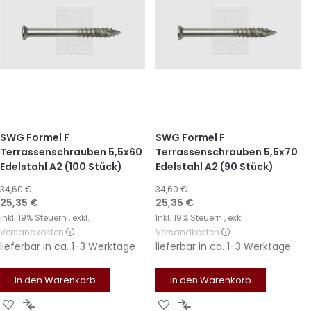
SWG Formel F
SWG Formel F
Terrassenschrauben 5,5x60
Terrassenschrauben 5,5x70
Edelstahl A2 (100 Stück)
Edelstahl A2 (90 Stück)
34,60 €
34,60 €
Sonderangebot
Sonderangebot
25,35 €
25,35 €
Inkl. 19% Steuern
,
exkl.
Inkl. 19% Steuern
,
exkl.
Versandkosten
Versandkosten
lieferbar in
ca. 1-3 Werktage
lieferbar in
ca. 1-3 Werktage
In den Warenkorb
In den Warenkorb
Zur
Zur
Zur
Zur