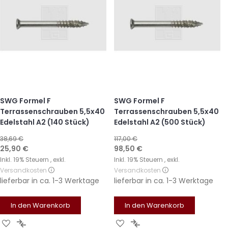
SWG Formel F
SWG Formel F
Terrassenschrauben 5,5x40
Terrassenschrauben 5,5x40
Edelstahl A2 (140 Stück)
Edelstahl A2 (500 Stück)
38,69 €
117,00 €
Sonderangebot
Sonderangebot
25,90 €
98,50 €
Inkl. 19% Steuern
,
exkl.
Inkl. 19% Steuern
,
exkl.
Versandkosten
Versandkosten
lieferbar in
ca. 1-3 Werktage
lieferbar in
ca. 1-3 Werktage
In den Warenkorb
In den Warenkorb
Zur
Zur
Zur
Zur