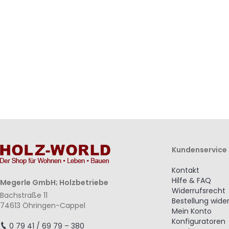
Wunschliste
Vergleichsliste
Wunschliste
Vergleichsliste
hinzufügen
hinzufügen
hinzufügen
hinzufügen
Kundenservice
Kontakt
Hilfe & FAQ
Megerle GmbH; Holzbetriebe
Widerrufsrecht
Bachstraße 11
Bestellung wide
74613 Öhringen-Cappel
Mein Konto
Konfiguratoren
0 79 41 / 69 79 – 380