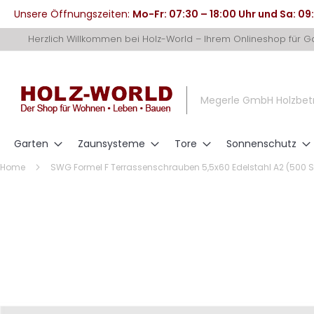
Unsere Öffnungszeiten:
Mo-Fr: 07:30 – 18:00 Uhr und Sa: 09
Direkt
Herzlich Willkommen bei Holz-World – Ihrem Onlineshop für 
zum
Inhalt
Megerle GmbH Holzbet
Garten
Zaunsysteme
Tore
Sonnenschutz
Home
SWG Formel F Terrassenschrauben 5,5x60 Edelstahl A2 (500 S
Zum
Ende
der
Bildergalerie
springen