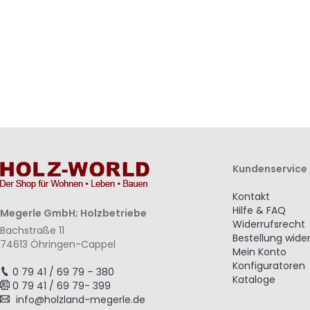
hinzufügen
hinzufügen
Kundenservice
Kontakt
Hilfe & FAQ
Megerle GmbH; Holzbetriebe
Widerrufsrecht
Bachstraße 11
Bestellung wide
74613 Öhringen-Cappel
Mein Konto
Konfiguratoren
0 79 41 / 69 79 – 380
Kataloge
0 79 41 / 69 79- 399
info@holzland-megerle.de