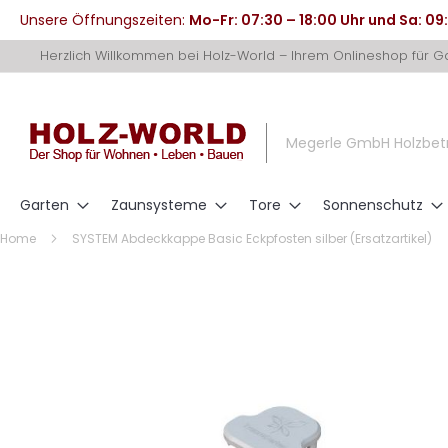
Unsere Öffnungszeiten:
Mo-Fr: 07:30 – 18:00 Uhr und Sa: 09
Direkt
Herzlich Willkommen bei Holz-World – Ihrem Onlineshop für 
zum
Inhalt
Megerle GmbH Holzbet
Garten
Zaunsysteme
Tore
Sonnenschutz
Home
SYSTEM Abdeckkappe Basic Eckpfosten silber (Ersatzartikel)
Zum
Ende
der
Bildergalerie
springen