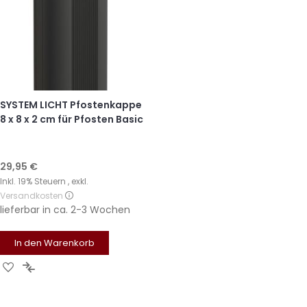
SYSTEM LICHT Pfostenkappe
8 x 8 x 2 cm für Pfosten Basic
29,95 €
Inkl. 19% Steuern
,
exkl.
Versandkosten
lieferbar in
ca. 2-3 Wochen
In den Warenkorb
Zur
Zur
Wunschliste
Vergleichsliste