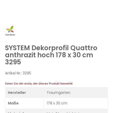
Zum
Anfang
der
Bildergalerie
SYSTEM Dekorprofil Quattro
springen
anthrazit hoch 178 x 30 cm
3295
Artikel Nr.:
3295
Seien Sie der erste, der dieses Produkt bewertet
Hersteller
Traumgarten
Maße
178 x 30 cm