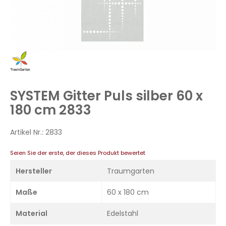
Zum
Anfang
der
Bildergalerie
SYSTEM Gitter Puls silber 60 x
springen
180 cm 2833
Artikel Nr.:
2833
Seien Sie der erste, der dieses Produkt bewertet
Hersteller
Traumgarten
Maße
60 x 180 cm
Material
Edelstahl