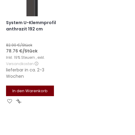
System U-Klemmprofil
anthrazit 192 cm
82.90
€/Stück
78.76
€
/Stück
Inkl. 19% Steuern
,
exkl.
Versandkosten
lieferbar in
ca. 2-3
Wochen
In den Warenkorb
Zur
Zur
Wunschliste
Vergleichsliste
hinzufügen
hinzufügen