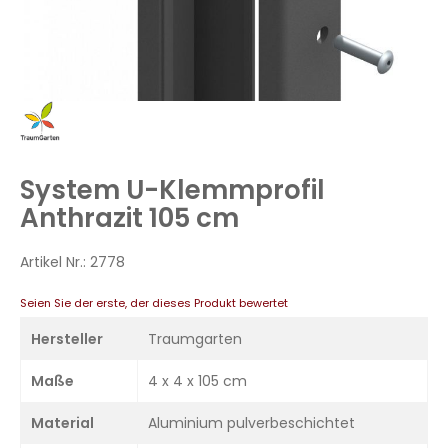
Zum
Anfang
der
Bildergalerie
System U-Klemmprofil
springen
Anthrazit 105 cm
Artikel Nr.:
2778
Seien Sie der erste, der dieses Produkt bewertet
Hersteller
Traumgarten
Maße
4 x 4 x 105 cm
Material
Aluminium pulverbeschichtet