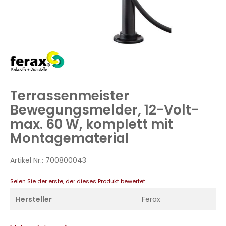
Zum
Anfang
der
Bildergalerie
Terrassenmeister
springen
Bewegungsmelder, 12-Volt-
max. 60 W, komplett mit
Montagematerial
Artikel Nr.:
700800043
Seien Sie der erste, der dieses Produkt bewertet
Hersteller
Ferax