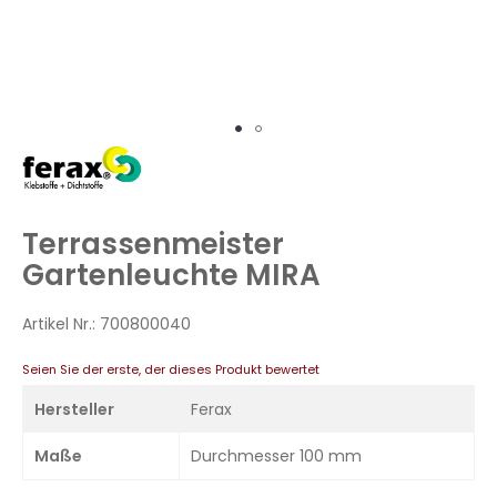
Zum
Anfang
der
Bildergalerie
Terrassenmeister
springen
Gartenleuchte MIRA
Artikel Nr.:
700800040
Seien Sie der erste, der dieses Produkt bewertet
Hersteller
Ferax
Maße
Durchmesser 100 mm