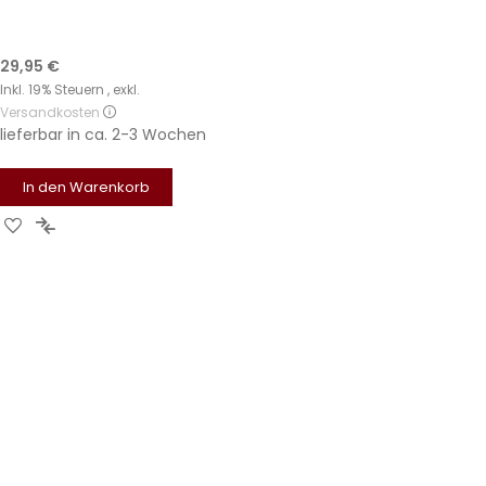
29,95 €
Inkl. 19% Steuern
,
exkl.
Versandkosten
lieferbar in
ca. 2-3 Wochen
In den Warenkorb
Zur
Zur
Wunschliste
Vergleichsliste
hinzufügen
hinzufügen