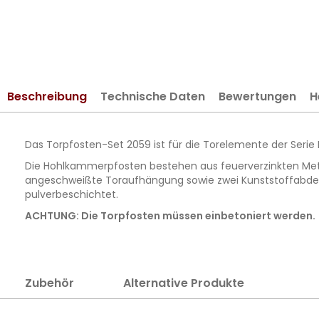
springen
Beschreibung
Technische Daten
Bewertungen
H
Das Torpfosten-Set 2059 ist für die Torelemente der Se
Die Hohlkammerpfosten bestehen aus feuerverzinkten Meta
angeschweißte Toraufhängung sowie zwei Kunststoffabdeck
pulverbeschichtet.
ACHTUNG: Die Torpfosten müssen einbetoniert werden.
Zubehör
Alternative Produkte