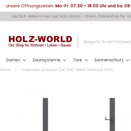
Unsere Öffnungszeiten:
Mo-Fr: 07:30 – 18:00 Uhr und Sa: 09
Direkt
Herzlich Willkommen bei Holz-World – Ihrem Onlineshop für 
zum
Inhalt
Megerle GmbH Holzbet
Garten
Zaunsysteme
Tore
Sonnenschutz
Home
Torpfosten universal (2er-Set), Metall anthrazit 2059
Zum
Ende
der
Bildergalerie
springen