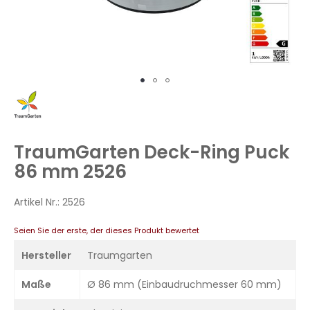
Zum
Anfang
der
Bildergalerie
TraumGarten Deck-Ring Puck
springen
86 mm 2526
Artikel Nr.:
2526
Seien Sie der erste, der dieses Produkt bewertet
Hersteller
Traumgarten
Maße
Ø 86 mm (Einbaudruchmesser 60 mm)