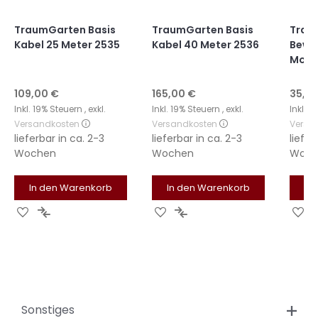
TraumGarten Basis
TraumGarten Basis
Trau
Kabel 25 Meter 2535
Kabel 40 Meter 2536
Bewe
Move
109,00 €
165,00 €
35,95
Inkl. 19% Steuern
,
exkl.
Inkl. 19% Steuern
,
exkl.
Inkl. 
Versandkosten
Versandkosten
Versa
lieferbar in
ca. 2-3
lieferbar in
ca. 2-3
liefer
Wochen
Wochen
Woch
In den Warenkorb
In den Warenkorb
In
Zur
Zur
Zur
Zur
Zu
Wunschliste
Vergleichsliste
Wunschliste
Vergleichsliste
Wu
hinzufügen
hinzufügen
hinzufügen
hinzufügen
hi
Sonstiges