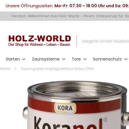
Unsere Öffnungszeiten:
Mo-Fr: 07:30 – 18:00 Uhr und Sa: 09
Direkt
Herzlich Willkommen bei Holz-World – Ihrem Onlineshop für 
zum
Inhalt
Megerle GmbH Holzbet
Garten
Zaunsysteme
Tore
Sonnenschutz
Home
Traumgarten Imprägnierlasur braun 1399
Zum
Ende
der
Bildergalerie
springen