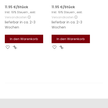
11.95
€
/Stück
11.95
€
/Stück
Inkl. 19% Steuern
,
exkl.
Inkl. 19% Steuern
,
exkl.
Versandkosten
Versandkosten
lieferbar in
ca. 2-3
lieferbar in
ca. 2-3
Wochen
Wochen
In den Warenkorb
In den Warenkorb
Zur
Zur
Zur
Zur
Wunschliste
Vergleichsliste
Wunschliste
Vergleichsliste
hinzufügen
hinzufügen
hinzufügen
hinzufügen