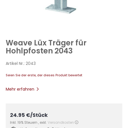
Zum
Anfang
Weave Lüx Träger für
der
Bildergalerie
Hohlpfosten 2043
springen
Artikel Nr.:
2043
Seien Sie der erste, der dieses Produkt bewertet
Mehr erfahren
24.95
€
/Stück
Inkl. 19% Steuern
,
exkl.
Versandkosten