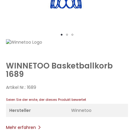
Zum
Anfang
der
Bildergalerie
WINNETOO Basketballkorb
springen
1689
Artikel Nr.:
1689
Seien Sie der erste, der dieses Produkt bewertet
Hersteller
Winnetoo
Mehr erfahren