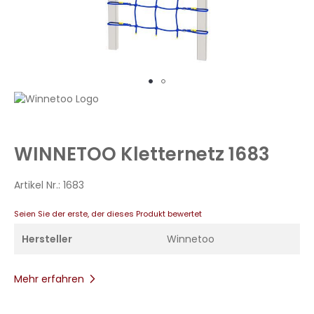
Zum
Anfang
der
Bildergalerie
WINNETOO Kletternetz 1683
springen
Artikel Nr.:
1683
Seien Sie der erste, der dieses Produkt bewertet
Hersteller
Winnetoo
Mehr erfahren