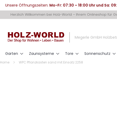
Unsere Öffnungszeiten:
Mo-Fr: 07:30 – 18:00 Uhr und Sa: 09
Direkt
Herzlich Willkommen bei Holz-World – Ihrem Onlineshop für 
zum
Inhalt
Megerle GmbH Holzbet
Garten
Zaunsysteme
Tore
Sonnenschutz
Home
WPC Pflanzkasten sand mit Einsatz 2258
Zum
Ende
der
Bildergalerie
springen