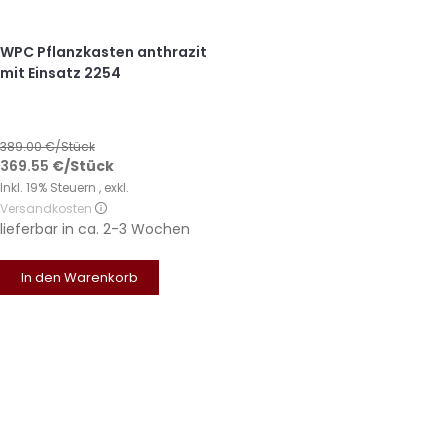
WPC Pflanzkasten anthrazit
mit Einsatz 2254
389.00
€/Stück
369.55
€
/Stück
Inkl. 19% Steuern
,
exkl.
Versandkosten
lieferbar in
ca. 2-3 Wochen
In den Warenkorb