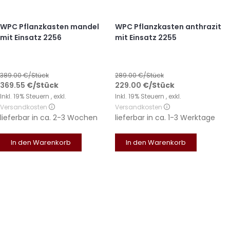
WPC Pflanzkasten mandel
WPC Pflanzkasten anthrazit
mit Einsatz 2256
mit Einsatz 2255
389.00
€/Stück
289.00
€/Stück
369.55
€
/Stück
229.00
€
/Stück
Inkl. 19% Steuern
,
exkl.
Inkl. 19% Steuern
,
exkl.
Versandkosten
Versandkosten
lieferbar in
ca. 2-3 Wochen
lieferbar in
ca. 1-3 Werktage
In den Warenkorb
In den Warenkorb