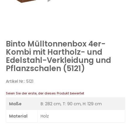
Zum
Anfang
Binto Mülltonnenbox 4er-
der
Bildergalerie
Kombi mit Hartholz- und
springen
Edelstahl-Verkleidung und
Pflanzschalen (5121)
Artikel Nr.:
5121
Seien Sie der erste, der dieses Produkt bewertet
Maße
B: 282 cm, T: 90 cm, H: 129 cm
Material
Holz