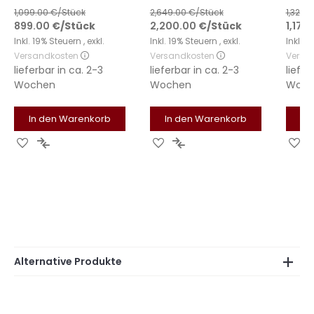
1,099.00
€/Stück
2,649.00
€/Stück
1,329.
899.00
€
/Stück
2,200.00
€
/Stück
1,179
Inkl. 19% Steuern
,
exkl.
Inkl. 19% Steuern
,
exkl.
Inkl. 
Versandkosten
Versandkosten
Versa
lieferbar in
ca. 2-3
lieferbar in
ca. 2-3
liefer
Wochen
Wochen
Woch
In den Warenkorb
In den Warenkorb
In
Zur
Zur
Zur
Zur
Zu
Wunschliste
Vergleichsliste
Wunschliste
Vergleichsliste
Wu
hinzufügen
hinzufügen
hinzufügen
hinzufügen
hi
Alternative Produkte