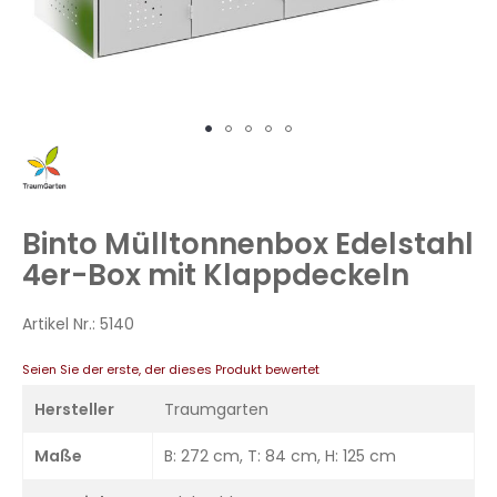
Zum
Anfang
der
Bildergalerie
Binto Mülltonnenbox Edelstahl
springen
4er-Box mit Klappdeckeln
Artikel Nr.:
5140
Seien Sie der erste, der dieses Produkt bewertet
Hersteller
Traumgarten
Maße
B: 272 cm, T: 84 cm, H: 125 cm