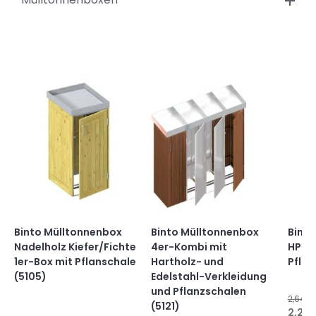
Binto Mülltonnenbox
Binto Mülltonnenbox
Binto
Nadelholz Kiefer/Fichte
4er-Kombi mit
HPL s
1er-Box mit Pflanschale
Hartholz- und
Pflan
(5105)
Edelstahl-Verkleidung
und Pflanzschalen
2,649
(5121)
2,229