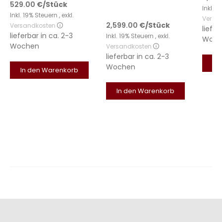
529.00
€
/Stück
Inkl. 
Inkl. 19% Steuern
,
exkl.
Versa
2,599.00
€
/Stück
Versandkosten
liefer
lieferbar in
ca. 2-3
Inkl. 19% Steuern
,
exkl.
Woch
Wochen
Versandkosten
lieferbar in
ca. 2-3
In
Wochen
In den Warenkorb
In den Warenkorb