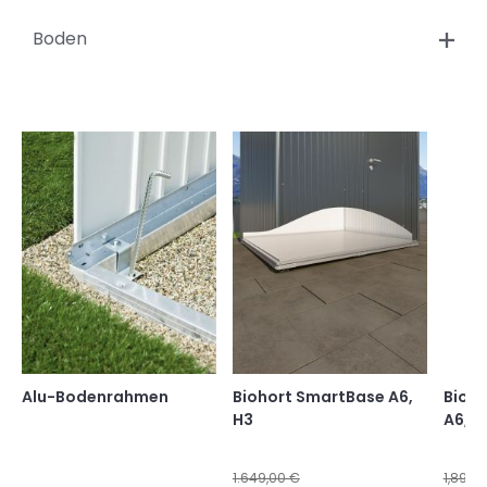
Boden
Alu-Bodenrahmen
Biohort SmartBase A6,
Bioho
H3
A6, H
1.649,00 €
1,899.