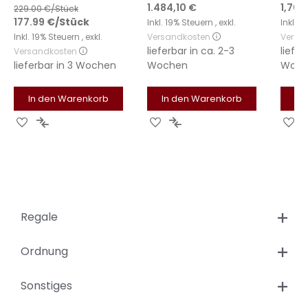
Sonderangebot
1.484,10 €
1,709
229.00
€/Stück
177.99
€
/Stück
Inkl. 19% Steuern
,
exkl.
Inkl. 
Inkl. 19% Steuern
,
exkl.
Versandkosten
Versa
lieferbar in
ca. 2-3
liefer
Versandkosten
lieferbar in
3 Wochen
Wochen
Woch
In den Warenkorb
In den Warenkorb
In
Zur
Zur
Zur
Zur
Zu
Wunschliste
Vergleichsliste
Wunschliste
Vergleichsliste
Wu
hinzufügen
hinzufügen
hinzufügen
hinzufügen
hi
Regale
Ordnung
Sonstiges