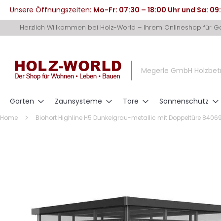
Unsere Öffnungszeiten:
Mo-Fr: 07:30 – 18:00 Uhr und Sa: 09
Direkt
Herzlich Willkommen bei Holz-World – Ihrem Onlineshop für 
zum
Inhalt
Megerle GmbH Holzbet
Garten
Zaunsysteme
Tore
Sonnenschutz
Home
Biohort Highline H5 Dunkelgrau-metallic mit Doppeltüre 8406
Zum
Ende
der
Bildergalerie
springen