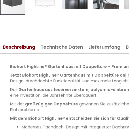
Zum
Anfang
der
Bildergalerie
springen
Beschreibung
Technische Daten
Lieferumfang
B
Biohort HighLine® Gartenhaus mit Doppeltüre – Premiu
Jetzt Biohort HighLine® Gartenhaus mit Doppeltüre onli
Design, durchdachte Funktionalität und maximale Langlebigk
Das
Gartenhaus aus feuerverzinktem, polyamid-einbren
eine Investition, die Jahrzehnte überdauert.
Mit der
großzügigen Doppeltüre
gewinnen Sie zusätzlich
Platzprobleme.
Mit dem Biohort HighLine® entscheiden Sie sich für Quali
Modernes Flachdach-Design mit integrierter Dachrin