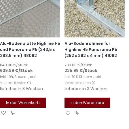
Alu-Bodenplatte Highline H5
Alu-Bodenrahmen für
und Panorama P5 (243,5 x
Highline H5 Panorama P5
283,5 mm) 48062
(252 x 292 x 4 mm) 41062
849.00
€/Stück
289.00
€/Stück
639.99
€
/Stück
225.99
€
/Stück
Inkl. 19% Steuern
,
exkl.
Inkl. 19% Steuern
,
exkl.
Versandkosten
Versandkosten
lieferbar in
3 Wochen
lieferbar in
3 Wochen
In den Warenkorb
In den Warenkorb
Zur
Zur
Zur
Zur
Wunschliste
Vergleichsliste
Wunschliste
Vergleichsliste