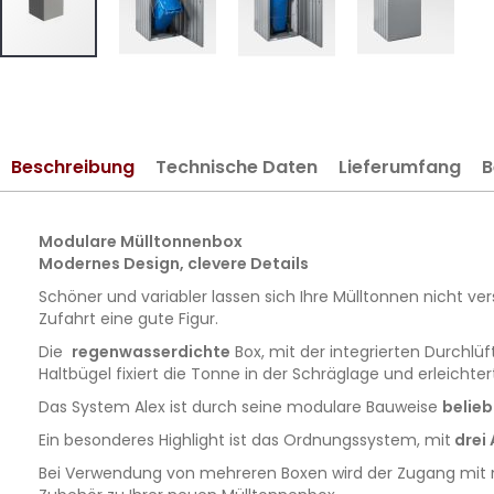
Zum
Anfang
der
Bildergalerie
Beschreibung
Technische Daten
Lieferumfang
B
springen
Modulare Mülltonnenbox
Modernes Design, clevere Details
Schöner und variabler lassen sich Ihre Mülltonnen nicht v
Zufahrt eine gute Figur.
Die
regenwasserdichte
Box, mit der integrierten Durchlü
Haltbügel fixiert die Tonne in der Schräglage und erleichtert
Das System Alex ist durch seine modulare Bauweise
belieb
Ein besonderes Highlight ist das Ordnungssystem, mit
drei
Bei Verwendung von mehreren Boxen wird der Zugang mit n