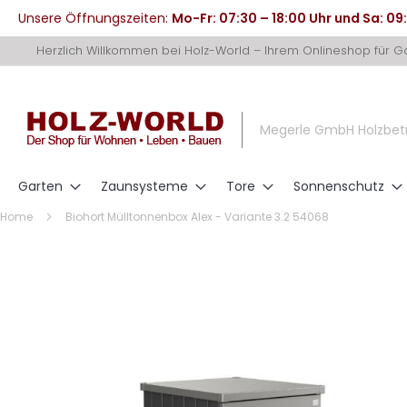
Unsere Öffnungszeiten:
Mo-Fr: 07:30 – 18:00 Uhr und Sa: 09
Direkt
Herzlich Willkommen bei Holz-World – Ihrem Onlineshop für 
zum
Inhalt
Megerle GmbH Holzbet
Garten
Zaunsysteme
Tore
Sonnenschutz
Home
Biohort Mülltonnenbox Alex - Variante 3.2 54068
Zum
Ende
der
Bildergalerie
springen