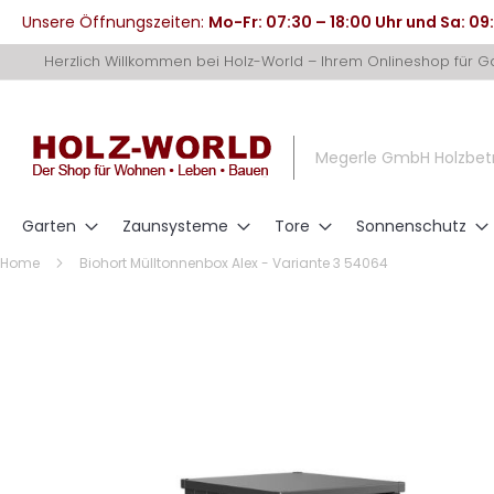
Unsere Öffnungszeiten:
Mo-Fr: 07:30 – 18:00 Uhr und Sa: 09
Direkt
Herzlich Willkommen bei Holz-World – Ihrem Onlineshop für 
zum
Inhalt
Megerle GmbH Holzbet
Garten
Zaunsysteme
Tore
Sonnenschutz
Home
Biohort Mülltonnenbox Alex - Variante 3 54064
Zum
Ende
der
Bildergalerie
springen