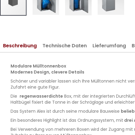
Zum
Anfang
der
Bildergalerie
Beschreibung
Technische Daten
Lieferumfang
B
springen
Modulare Mülltonnenbox
Modernes Design, clevere Details
Schöner und variabler lassen sich Ihre Mülltonnen nicht v
Zufahrt eine gute Figur.
Die
regenwasserdichte
Box, mit der integrierten Durchlü
Haltbügel fixiert die Tonne in der Schräglage und erleichtert
Das System Alex ist durch seine modulare Bauweise
belieb
Ein besonderes Highlight ist das Ordnungssystem, mit
drei
Bei Verwendung von mehreren Boxen wird der Zugang mit n