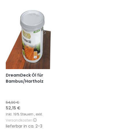
DreamDeck Öl für
Bambus/Hartholz
54,90 €
Sonderangebot
52,15 €
Inkl. 19% Steuern
,
exkl.
Versandkosten
lieferbar in
ca. 2-3