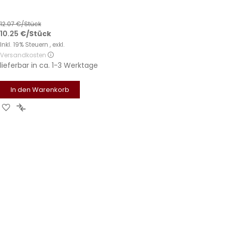
12.07
€/Stück
10.25
€
/Stück
Inkl. 19% Steuern
,
exkl.
Versandkosten
lieferbar in
ca. 1-3 Werktage
In den Warenkorb
Zur
Zur
Wunschliste
Vergleichsliste
hinzufügen
hinzufügen