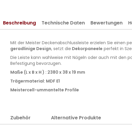
springen
Beschreibung
Technische Daten
Bewertungen
H
Mit der Meister Deckenabschlussleiste
erzielen Sie einen 
geradlinige Design
, setzt die
Dekorpaneele
perfekt in Sze
Die Leiste kann wahlweise mit Nägeln oder auch mit den 
Befestigung bevorzugen.
Maße (L x B x H ) : 2380 x 38 x 19 mm
Trägermaterial: MDF E1
Meistercell-ummantelte Profile
Zubehör
Alternative Produkte