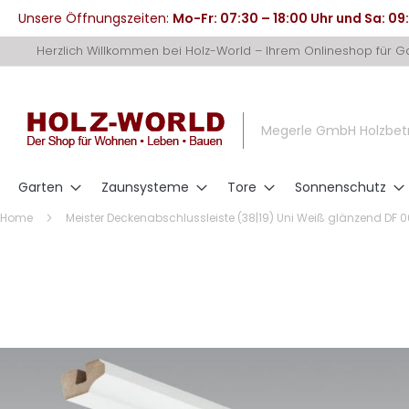
Unsere Öffnungszeiten:
Mo-Fr: 07:30 – 18:00 Uhr und Sa: 09
Direkt
Herzlich Willkommen bei Holz-World – Ihrem Onlineshop für 
zum
Inhalt
Megerle GmbH Holzbet
Garten
Zaunsysteme
Tore
Sonnenschutz
Home
Meister Deckenabschlussleiste (38|19) Uni Weiß glänzend DF 
Zum
Ende
der
Bildergalerie
springen