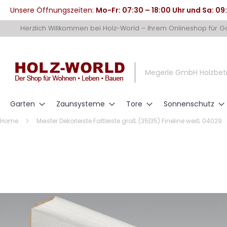
Unsere Öffnungszeiten:
Mo-Fr: 07:30 – 18:00 Uhr und Sa: 09
Direkt
Herzlich Willkommen bei Holz-World – Ihrem Onlineshop für 
zum
Inhalt
Megerle GmbH Holzbet
Garten
Zaunsysteme
Tore
Sonnenschutz
Home
Meister Dekorleiste Faltleiste groß (35|35) Fineline weiß 04029
Zum
Ende
der
Bildergalerie
springen