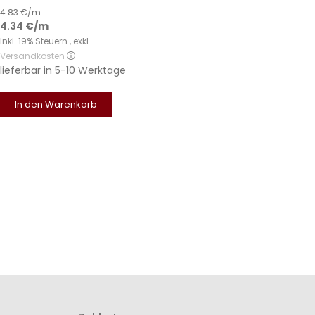
4.83
€/m
4.34
€
/m
Inkl. 19% Steuern
,
exkl.
Versandkosten
lieferbar in
5-10 Werktage
In den Warenkorb