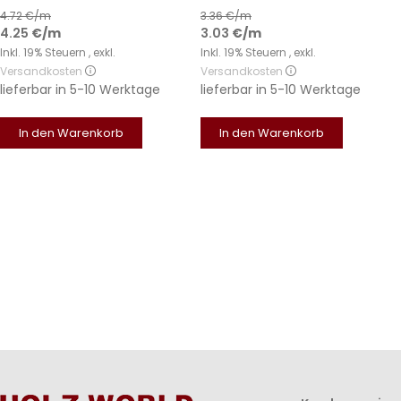
4.72
€/m
3.36
€/m
4.25
€
/m
3.03
€
/m
Inkl. 19% Steuern
,
exkl.
Inkl. 19% Steuern
,
exkl.
Versandkosten
Versandkosten
lieferbar in
5-10 Werktage
lieferbar in
5-10 Werktage
In den Warenkorb
In den Warenkorb