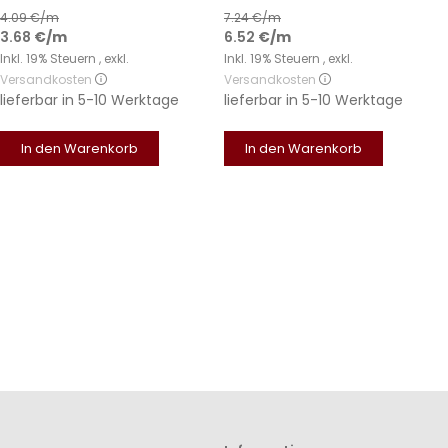
4.09
€/m
7.24
€/m
3.68
€
/m
6.52
€
/m
Inkl. 19% Steuern
,
exkl.
Inkl. 19% Steuern
,
exkl.
Versandkosten
Versandkosten
lieferbar in
5-10 Werktage
lieferbar in
5-10 Werktage
In den Warenkorb
In den Warenkorb