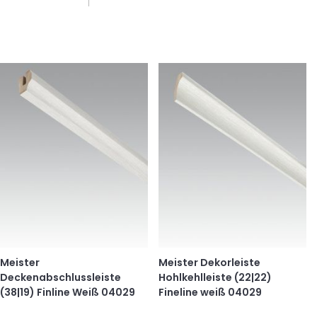
Meister
Meister Dekorleiste
Deckenabschlussleiste
Hohlkehlleiste (22|22)
(38|19) Finline Weiß 04029
Fineline weiß 04029