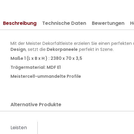
springen
Beschreibung
Technische Daten
Bewertungen
H
Mit der Meister Dekorfaltleiste
erzielen Sie einen perfekte
Design
, setzt die
Dekorpaneele
perfekt in Szene.
Maße 1 (L x B x H ) : 2380 x 70 x 3,5
Trägermaterial: MDF E1
Meistercell-ummandelte Profile
Alternative Produkte
Leisten