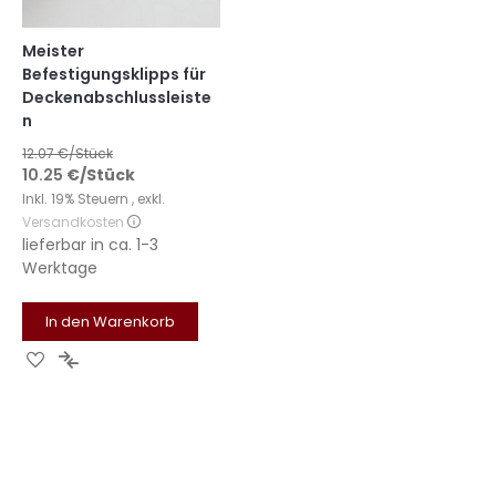
Meister
Befestigungsklipps für
Deckenabschlussleiste
n
12.07
€/Stück
10.25
€
/Stück
Inkl. 19% Steuern
,
exkl.
Versandkosten
lieferbar in
ca. 1-3
Werktage
In den Warenkorb
Zur
Zur
Wunschliste
Vergleichsliste
hinzufügen
hinzufügen