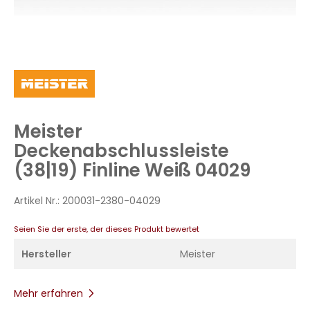
Zum
Anfang
der
Bildergalerie
Meister
springen
Deckenabschlussleiste
(38|19) Finline Weiß 04029
Artikel Nr.:
200031-2380-04029
Seien Sie der erste, der dieses Produkt bewertet
Hersteller
Meister
Mehr erfahren