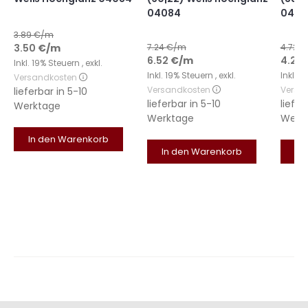
04084
0408
3.89
€/m
3.50
€
/m
7.24
€/m
4.72
€
6.52
€
/m
4.25
Inkl. 19% Steuern
,
exkl.
Inkl. 19% Steuern
,
exkl.
Inkl. 
Versandkosten
Versandkosten
Versa
lieferbar in
5-10
lieferbar in
5-10
liefer
Werktage
Werktage
Werk
In den Warenkorb
In den Warenkorb
In