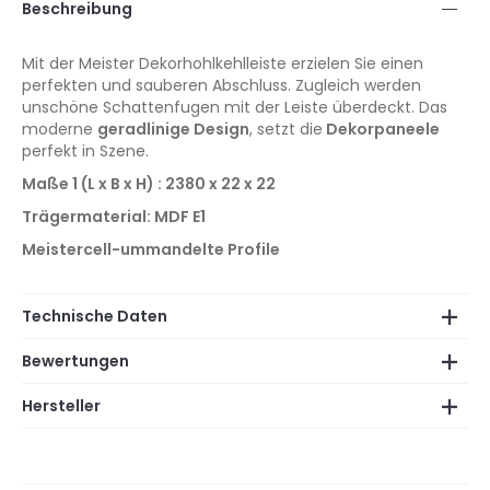
Beschreibung
Mit der Meister Dekorhohlkehlleiste
erzielen Sie einen
perfekten und sauberen Abschluss. Zugleich werden
unschöne Schattenfugen mit der Leiste überdeckt. Das
moderne
geradlinige Design
, setzt die
Dekorpaneele
perfekt in Szene.
Maße 1 (L x B x H) : 2380 x 22 x 22
Trägermaterial: MDF E1
Meistercell-ummandelte Profile
Technische Daten
Bewertungen
Hersteller