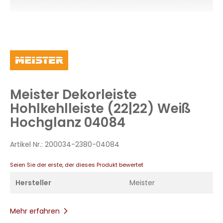
Zum
Anfang
der
Bildergalerie
Meister Dekorleiste
springen
Hohlkehlleiste (22|22) Weiß
Hochglanz 04084
Artikel Nr.:
200034-2380-04084
Seien Sie der erste, der dieses Produkt bewertet
Hersteller
Meister
Mehr erfahren