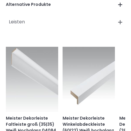
Alternative Produkte
Leisten
Meister Dekorleiste
Meister Dekorleiste
Meist
Faltleiste groß (35|35)
Winkelabdeckleiste
Deck
Weiß Hochglanz 04084
(60|22) Weiß hochglanz
(38|1