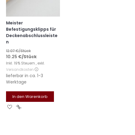
Meister
Befestigungsklipps für
Deckenabschlussleiste
n
12.07
€/Stück
10.25
€
/Stück
Inkl. 19% Steuern
,
exkl.
Versandkosten
lieferbar in
ca. 1-3
Werktage
In den Warenkorb
Zur
Zur
Wunschliste
Vergleichsliste
hinzufügen
hinzufügen