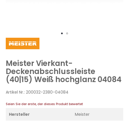
Zum
Anfang
der
Bildergalerie
Meister Vierkant-
springen
Deckenabschlussleiste
(40|15) Weiß hochglanz 04084
Artikel Nr.:
200032-2380-04084
Seien Sie der erste, der dieses Produkt bewertet
Hersteller
Meister