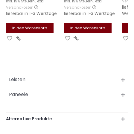
Inkl. 19% Steuern
,
exkl.
Inkl. 19% Steuern
,
exkl.
Versa
liefer
Versandkosten
Versandkosten
lieferbar in
1-3 Werktage
lieferbar in
1-3 Werktage
Werk
In den Warenkorb
In den Warenkorb
In
Zur
Zur
Zur
Zur
Zu
Wunschliste
Vergleichsliste
Wunschliste
Vergleichsliste
Wu
hinzufügen
hinzufügen
hinzufügen
hinzufügen
hi
Leisten
Paneele
Alternative Produkte