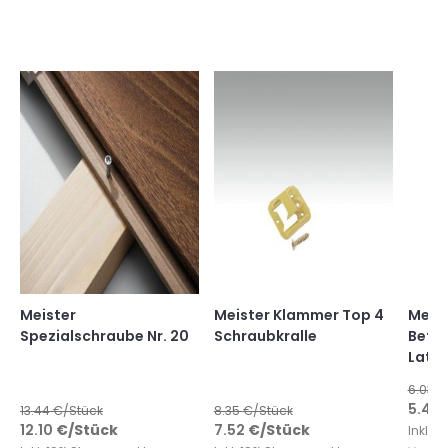
Meister
Meister Klammer Top 4
Meist
Spezialschraube Nr. 20
Schraubkralle
Befe
Lattu
6.03
€
5.42
13.44
€/Stück
8.35
€/Stück
12.10
€
/Stück
7.52
€
/Stück
Inkl. 