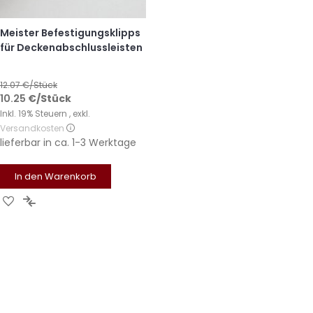
Meister Befestigungsklipps
für Deckenabschlussleisten
12.07
€/Stück
10.25
€
/Stück
Inkl. 19% Steuern
,
exkl.
Versandkosten
lieferbar in
ca. 1-3 Werktage
In den Warenkorb
Zur
Zur
Wunschliste
Vergleichsliste
hinzufügen
hinzufügen