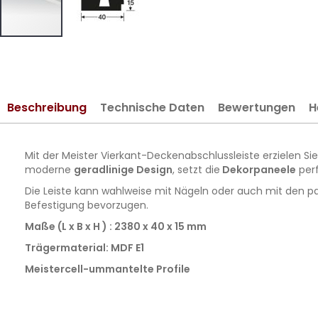
Zum
Anfang
der
Bildergalerie
Beschreibung
Technische Daten
Bewertungen
H
springen
Mit der Meister Vierkant-Deckenabschlussleiste
erzielen S
moderne
geradlinige Design
, setzt die
Dekorpaneele
perf
Die Leiste kann wahlweise mit Nägeln oder auch mit den 
Befestigung bevorzugen.
Maße (L x B x H ) : 2380 x 40 x 15 mm
Trägermaterial: MDF E1
Meistercell-ummantelte Profile