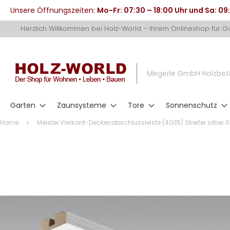
Unsere Öffnungszeiten:
Mo-Fr: 07:30 – 18:00 Uhr und Sa: 09
Direkt
Herzlich Willkommen bei Holz-World – Ihrem Onlineshop für 
zum
Inhalt
Megerle GmbH Holzbet
Garten
Zaunsysteme
Tore
Sonnenschutz
Home
Meister Vierkant-Deckenabschlussleiste (40|15) Streifer silber 
Zum
Ende
der
Bildergalerie
springen