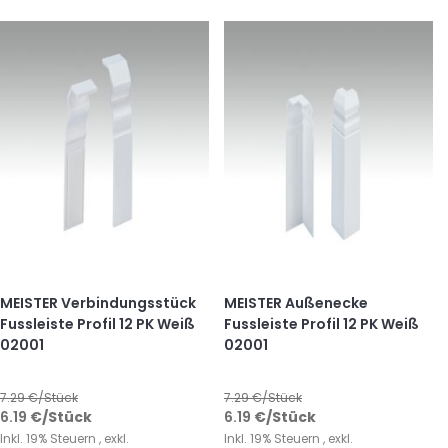
MEISTER Verbindungsstück
MEISTER Außenecke
Fussleiste Profil 12 PK Weiß
Fussleiste Profil 12 PK Weiß
02001
02001
7.29
€/Stück
7.29
€/Stück
6.19
€
/Stück
6.19
€
/Stück
Inkl. 19% Steuern
,
exkl.
Inkl. 19% Steuern
,
exkl.