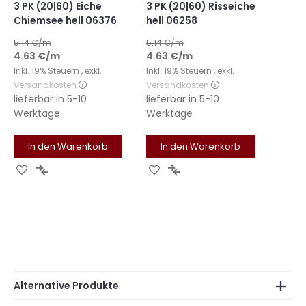
3 PK (20|60) Eiche
3 PK (20|60) Risseiche
Chiemsee hell 06376
hell 06258
5.14
€/m
5.14
€/m
4.63
€
/m
4.63
€
/m
Inkl. 19% Steuern
,
exkl.
Inkl. 19% Steuern
,
exkl.
Versandkosten
Versandkosten
lieferbar in
5-10
lieferbar in
5-10
Werktage
Werktage
In den Warenkorb
In den Warenkorb
Zur
Zur
Zur
Zur
Wunschliste
Vergleichsliste
Wunschliste
Vergleichsliste
hinzufügen
hinzufügen
hinzufügen
hinzufügen
Alternative Produkte