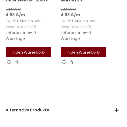
Chiemsee hell 06376
hell 06258
5.14
€/m
5.14
€/m
4.63
€
/m
4.63
€
/m
Inkl. 19% Steuern
,
exkl.
Inkl. 19% Steuern
,
exkl.
Versandkosten
Versandkosten
lieferbar in
5-10
lieferbar in
5-10
Werktage
Werktage
In den Warenkorb
In den Warenkorb
Zur
Zur
Zur
Zur
Wunschliste
Vergleichsliste
Wunschliste
Vergleichsliste
hinzufügen
hinzufügen
hinzufügen
hinzufügen
Alternative Produkte