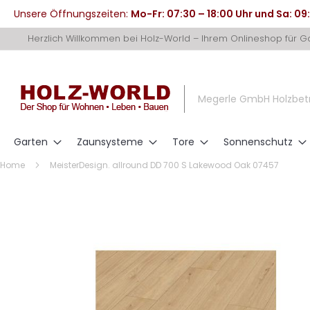
Unsere Öffnungszeiten:
Mo-Fr: 07:30 – 18:00 Uhr und Sa: 09
Direkt
Herzlich Willkommen bei Holz-World – Ihrem Onlineshop für 
zum
Inhalt
Megerle GmbH Holzbet
Garten
Zaunsysteme
Tore
Sonnenschutz
Home
MeisterDesign. allround DD 700 S Lakewood Oak 07457
Zum
Ende
der
Bildergalerie
springen