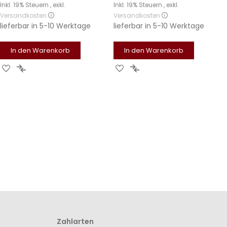
Inkl. 19% Steuern
,
exkl.
Inkl. 19% Steuern
,
exkl.
Versandkosten
Versandkosten
lieferbar in
5-10 Werktage
lieferbar in
5-10 Werktage
In den Warenkorb
In den Warenkorb
Zur
Zur
Zur
Zur
Wunschliste
Vergleichsliste
Wunschliste
Vergleichsliste
hinzufügen
hinzufügen
hinzufügen
hinzufügen
Zahlarten