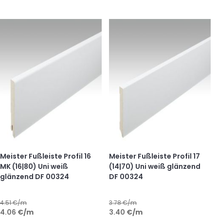
Meister Fußleiste Profil 16
Meister Fußleiste Profil 17
MK (16|80) Uni weiß
(14|70) Uni weiß glänzend
glänzend DF 00324
DF 00324
4.51
€/m
3.78
€/m
4.06
€
/m
3.40
€
/m