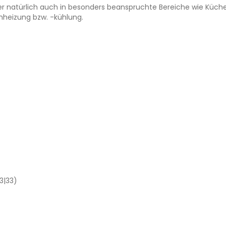
 natürlich auch in besonders beanspruchte Bereiche wie Küche u
enheizung bzw. -kühlung.
3|33)