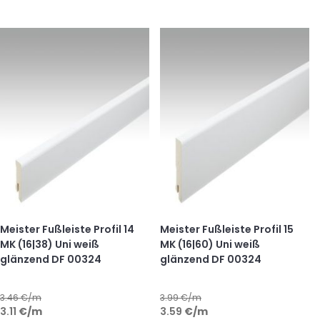
Meister Fußleiste Profil 14
Meister Fußleiste Profil 15
MK (16|38) Uni weiß
MK (16|60) Uni weiß
glänzend DF 00324
glänzend DF 00324
3.46
€/m
3.99
€/m
3.11
€
/m
3.59
€
/m