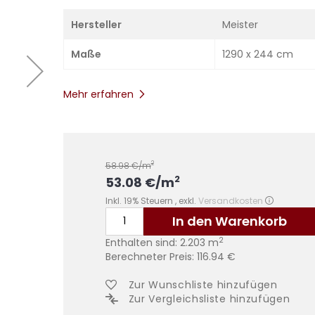
Hersteller
Meister
Maße
1290 x 244 cm
Mehr erfahren
2
58.98
€/m
2
53.08
€
/m
Inkl. 19% Steuern
,
exkl.
Versandkosten
In den Warenkorb
2
Enthalten sind:
2.203
m
Berechneter Preis:
116.94
€
Zur Wunschliste hinzufügen
Zur Vergleichsliste hinzufügen