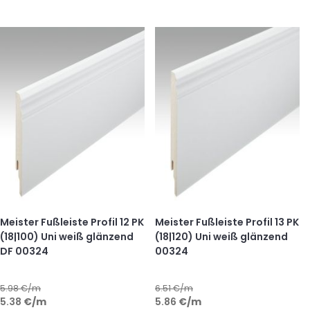
Meister Fußleiste Profil 12 PK
Meister Fußleiste Profil 13 PK
(18|100) Uni weiß glänzend
(18|120) Uni weiß glänzend
DF 00324
00324
5.98
€/m
6.51
€/m
5.38
€
/m
5.86
€
/m