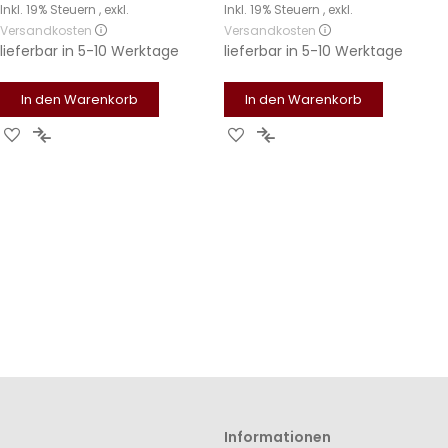
Inkl. 19% Steuern
,
exkl.
Inkl. 19% Steuern
,
exkl.
Versandkosten
Versandkosten
lieferbar in
5-10 Werktage
lieferbar in
5-10 Werktage
In den Warenkorb
In den Warenkorb
Zur
Zur
Zur
Zur
Wunschliste
Vergleichsliste
Wunschliste
Vergleichsliste
hinzufügen
hinzufügen
hinzufügen
hinzufügen
Informationen