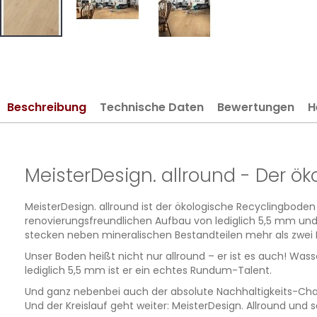
Zum
Anfang
der
Bildergalerie
Beschreibung
Technische Daten
Bewertungen
H
springen
MeisterDesign. allround - Der ö
MeisterDesign. allround ist der ökologische Recyclingboden 
renovierungsfreundlichen Aufbau von lediglich 5,5 mm und
stecken neben mineralischen Bestandteilen mehr als zwei D
Unser Boden heißt nicht nur allround – er ist es auch! Was
lediglich 5,5 mm ist er ein echtes Rundum-Talent.
Und ganz nebenbei auch der absolute Nachhaltigkeits-Champ
Und der Kreislauf geht weiter: MeisterDesign. Allround un