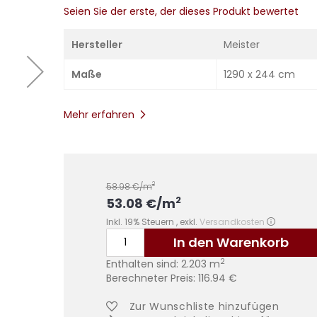
Seien Sie der erste, der dieses Produkt bewertet
Hersteller
Meister
Maße
1290 x 244 cm
Mehr erfahren
2
58.98
€/m
2
53.08
€
/m
Inkl. 19% Steuern
,
exkl.
Versandkosten
In den Warenkorb
2
Enthalten sind:
2.203
m
Berechneter Preis:
116.94
€
Zur Wunschliste hinzufügen