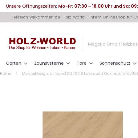
Unsere Öffnungszeiten:
Mo-Fr: 07:30 – 18:00 Uhr und Sa: 09
Direkt
Herzlich Willkommen bei Holz-World – Ihrem Onlineshop für 
zum
Inhalt
Megerle GmbH Holzbet
Garten
Zaunsysteme
Tore
Sonnenschutz
Home
MeisterDesign. allround DD 700 S Lakewood Oak natural 0745
Zum
Ende
der
Bildergalerie
springen