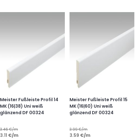
Meister Fußleiste Profil 14
Meister Fußleiste Profil 15
MK (16|38) Uni weiß
MK (16|60) Uni weiß
glänzend DF 00324
glänzend DF 00324
3.46
€/m
3.99
€/m
3.11
€
/m
3.59
€
/m