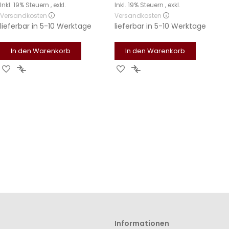
Inkl. 19% Steuern
,
exkl.
Inkl. 19% Steuern
,
exkl.
Versandkosten
Versandkosten
lieferbar in
5-10 Werktage
lieferbar in
5-10 Werktage
In den Warenkorb
In den Warenkorb
Zur
Zur
Zur
Zur
Wunschliste
Vergleichsliste
Wunschliste
Vergleichsliste
hinzufügen
hinzufügen
hinzufügen
hinzufügen
Informationen