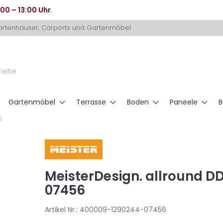
:00 – 13:00 Uhr
.
Gartenhäuser, Carports und Gartenmöbel
riebe
Gartenmöbel
Terrasse
Boden
Paneele
B
6
MeisterDesign. allround D
07456
Artikel Nr.:
400009-1290244-07456