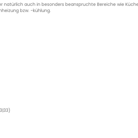
 natürlich auch in besonders beanspruchte Bereiche wie Küche u
enheizung bzw. -kühlung.
3|33)