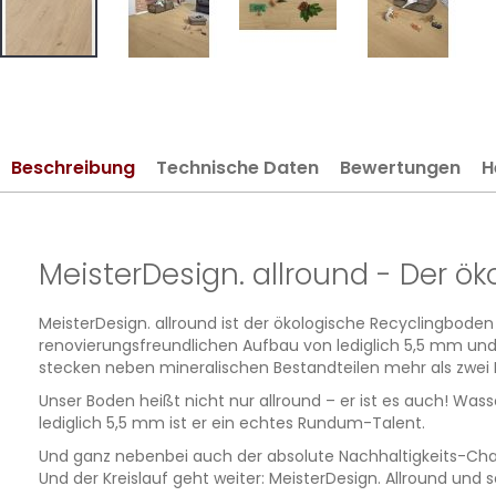
Zum
Anfang
der
Bildergalerie
Beschreibung
Technische Daten
Bewertungen
H
springen
MeisterDesign. allround - Der ö
MeisterDesign. allround ist der ökologische Recyclingboden 
renovierungsfreundlichen Aufbau von lediglich 5,5 mm und
stecken neben mineralischen Bestandteilen mehr als zwei D
Unser Boden heißt nicht nur allround – er ist es auch! Was
lediglich 5,5 mm ist er ein echtes Rundum-Talent.
Und ganz nebenbei auch der absolute Nachhaltigkeits-Champ
Und der Kreislauf geht weiter: MeisterDesign. Allround un