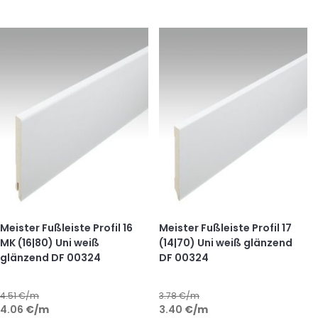
Meister Fußleiste Profil 16
Meister Fußleiste Profil 17
MK (16|80) Uni weiß
(14|70) Uni weiß glänzend
glänzend DF 00324
DF 00324
4.51
€/m
3.78
€/m
4.06
€
/m
3.40
€
/m