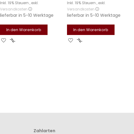
Inkl. 19% Steuern
,
exkl.
Inkl. 19% Steuern
,
exkl.
Versandkosten
Versandkosten
lieferbar in
5-10 Werktage
lieferbar in
5-10 Werktage
In den Warenkorb
In den Warenkorb
Zur
Zur
Zur
Zur
Wunschliste
Vergleichsliste
Wunschliste
Vergleichsliste
hinzufügen
hinzufügen
hinzufügen
hinzufügen
Zahlarten