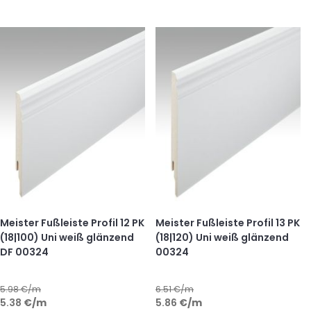
Meister Fußleiste Profil 12 PK
Meister Fußleiste Profil 13 PK
(18|100) Uni weiß glänzend
(18|120) Uni weiß glänzend
DF 00324
00324
5.98
€/m
6.51
€/m
5.38
€
/m
5.86
€
/m