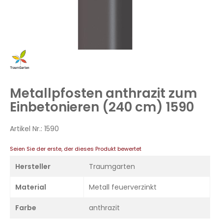
Zum
Anfang
der
Bildergalerie
Metallpfosten anthrazit zum
springen
Einbetonieren (240 cm) 1590
Artikel Nr.:
1590
Seien Sie der erste, der dieses Produkt bewertet
Hersteller
Traumgarten
Material
Metall feuerverzinkt
Farbe
anthrazit