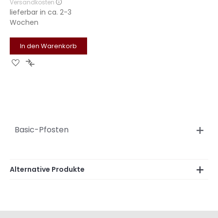
Versandkosten
lieferbar in
ca. 2-3
Wochen
In den Warenkorb
Zur
Zur
Wunschliste
Vergleichsliste
hinzufügen
hinzufügen
Basic-Pfosten
Alternative Produkte