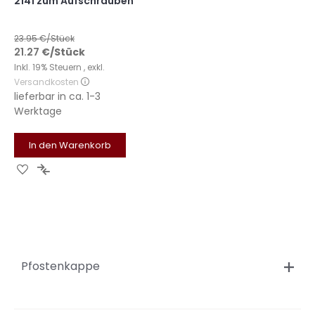
2141 zum Aufschrauben
23.95
€/Stück
21.27
€
/Stück
Inkl. 19% Steuern
,
exkl.
Versandkosten
lieferbar in
ca. 1-3
Werktage
In den Warenkorb
Zur
Zur
Wunschliste
Vergleichsliste
hinzufügen
hinzufügen
Pfostenkappe