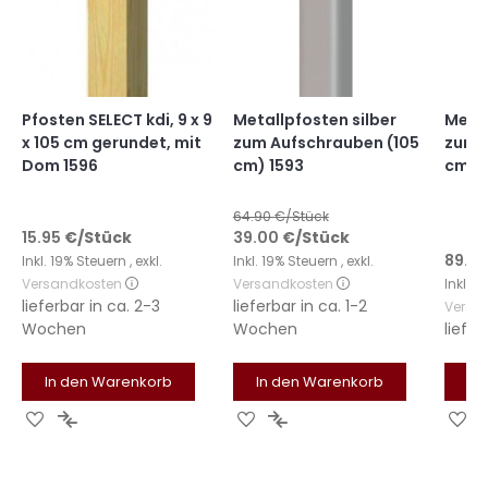
Pfosten SELECT kdi, 9 x 9
Metallpfosten silber
Metal
x 105 cm gerundet, mit
zum Aufschrauben (105
zum 
Dom 1596
cm) 1593
cm) 
64.90
€/Stück
15.95
€
/Stück
39.00
€
/Stück
89.9
Inkl. 19% Steuern
,
exkl.
Inkl. 19% Steuern
,
exkl.
Versandkosten
Versandkosten
Inkl. 
lieferbar in
ca. 2-3
lieferbar in
ca. 1-2
Versa
Wochen
Wochen
liefer
In den Warenkorb
In den Warenkorb
In
Zur
Zur
Zur
Zur
Zu
Wunschliste
Vergleichsliste
Wunschliste
Vergleichsliste
Wu
hinzufügen
hinzufügen
hinzufügen
hinzufügen
hi