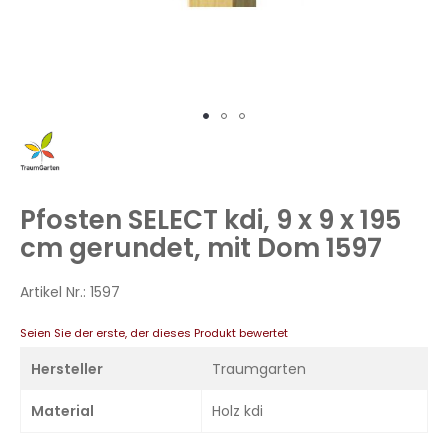
Zum
Anfang
der
Bildergalerie
Pfosten SELECT kdi, 9 x 9 x 195
springen
cm gerundet, mit Dom 1597
Artikel Nr.:
1597
Seien Sie der erste, der dieses Produkt bewertet
Hersteller
Traumgarten
Material
Holz kdi